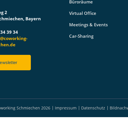
Büroräume
g 2
Virtual Office
chmiechen, Bayern
Meetings & Events
 34 39 34
Car-Sharing
t@coworking-
chen.de
ewsletter
working Schmiechen 2026
Impressum
Datenschutz
Bildnach