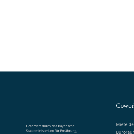
Fragen
Verfügbarke
Cowor
Miete de
Gefördert durch das Bayerische
Staatsministerium für Ernährung,
Büroraum