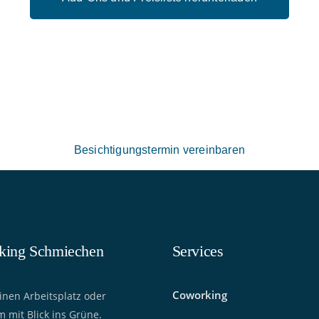
 zu unseren Räumen, Preis
it? Lass uns den richtigen 
für dich finden.
Besichtigungstermin vereinbaren
king Schmiechen
Services
Coworking
inen Arbeitsplatz oder
 mit Blick ins Grüne.