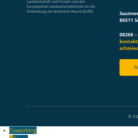
Landwirtschaft und Forsten und den
Europäischen Landwirtschaftsfonds für die
Entwicklung des ländlichen Raums (ELER).
Saumwe
86511 S
08206 –
kontak
schmie
N
© Co
Coworking