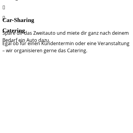
Car-Sharing
Catering
Spare dir das Zweitauto und miete dir ganz nach deinem
Bedarf ein Auto dazu.
Egal ob für einen Kundentermin oder eine Veranstaltung
– wir organisieren gerne das Catering.
Fragen zu unseren
Räumen, Preisen oder
Verfügbarkeit? Lass