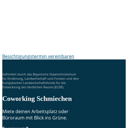
uns den richtigen
Arbeitsplatz für dich
finden.
Besichtigungstermin vereinbaren
Gefördert durch das Bayerische Staatsministerium
für Ernährung, Landwirtschaft und Forsten und den
Europäischen Landwirtschaftsfonds für die
Entwicklung des ländlichen Raums (ELER).
Coworking Schmiechen
Miete deinen Arbeitsplatz oder
Büroraum mit Blick ins Grüne.