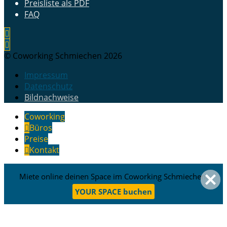
Preisliste als PDF
FAQ
© Coworking Schmiechen 2026
Impressum
Datenschutz
Bildnachweise
Coworking
Büros
Preise
Kontakt
Miete online deinen Space im Coworking Schmiechen.
YOUR SPACE buchen